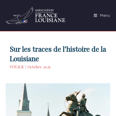
Skip
to
Menu
content
Sur les traces de l’histoire de la
Louisiane
VOYAGE
|
Octobre 2025