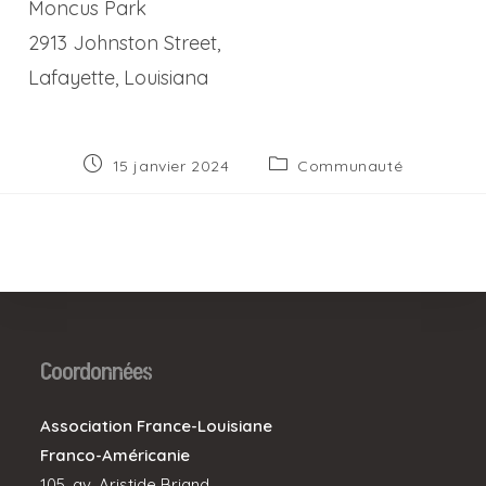
Moncus Park
2913 Johnston Street,
Lafayette, Louisiana
Publication
Post
15 janvier 2024
Communauté
publiée :
category:
Coordonnées
Association France-Louisiane
Franco-Américanie
105, av. Aristide Briand