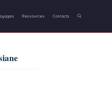
oyages
Ressources
Contacts
Toggle
website
siane
search