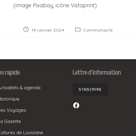
(image Pixabay, icône Vistaprint)
Publication
Post
14 janvier 2024
Communauté
publiée :
category:
s rapide
Lettre d'information
Actualités & agenda
S'INSCRIRE
Historique
Facebook
Les Voyages
La Gazette
Cultures de Louisiane