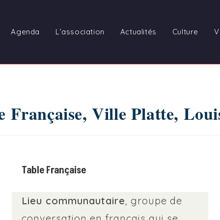
Agenda
L’association
Actualités
Culture
V
e Française, Ville Platte, Loui
Table Française
Lieu communautaire
, groupe de
conversation en français qui se