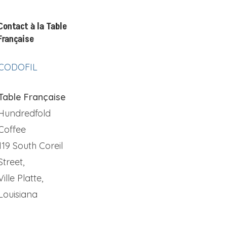
Contact à la Table
Française
CODOFIL
Table Française
Hundredfold
Coffee
119 South Coreil
Street,
Ville Platte,
Louisiana