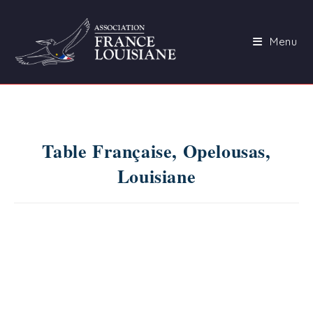
Skip
to
Menu
content
Table Française, Opelousas,
Louisiane