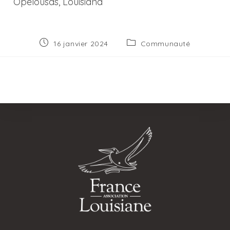
Opelousas, Louisiana
Publication
Post
16 janvier 2024
Communauté
publiée :
category: