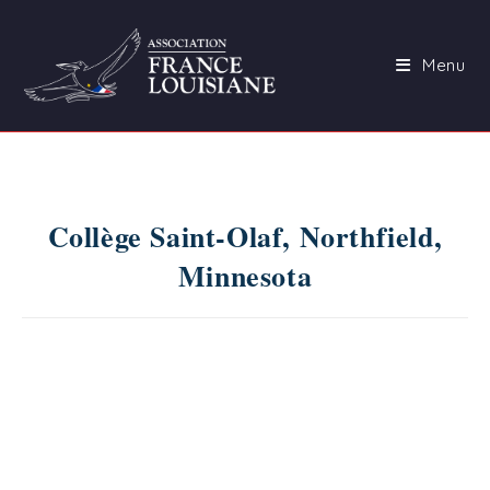
Skip
to
Menu
content
Collège Saint-Olaf, Northfield,
Minnesota