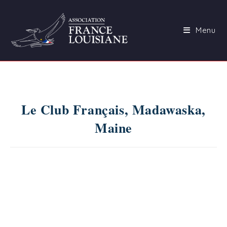
Skip
to
Menu
content
Le Club Français, Madawaska,
Maine